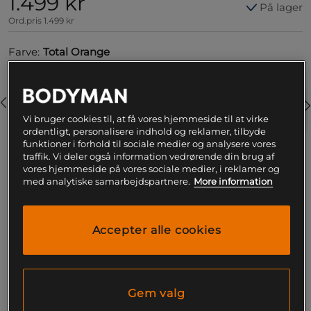
1.499 kr
På lager
Ord.pris
1.499 kr
Farve:
Total Orange
Vi bruger cookies til, at få vores hjemmeside til at virke
ordentligt, personalisere indhold og reklamer, tilbyde
funktioner i forhold til sociale medier og analysere vores
traffik. Vi deler også information vedrørende din brug af
vores hjemmeside på vores sociale medier, i reklamer og
35 1/2
med analytiske samarbejdspartnere.
More information
Føj til indkøbskurven
Accepter alle cookies
Gratis fragt over 199
Gratis
14 dages
kr
retur
fortrydelsesret
Gem valg
SKU #CD3463-801R | EAN
195242812877