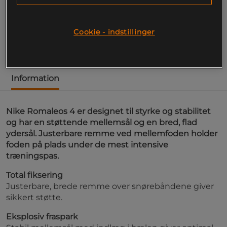
Nike Romaleos 4, styrke og stabilitet til træning på
eliteniveau.
Cookie - indstillinger
Læs mere
Information
Nike Romaleos 4 er designet til styrke og stabilitet
og har en støttende mellemsål og en bred, flad
ydersål. Justerbare remme ved mellemfoden holder
foden på plads under de mest intensive
træningspas.
Total fiksering
Justerbare, brede remme over snørebåndene giver
sikkert støtte.
Eksplosiv fraspark