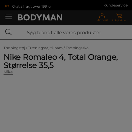
Gå direkte til hovedindholdet
Kundeservice
Gratis fragt over 199 kr
Min profil
Indkøbskurv
Træningstøj /
Træningstøj til ham /
Træningssko
Nike Romaleo 4, Total Orange,
Størrelse 35,5
Nike