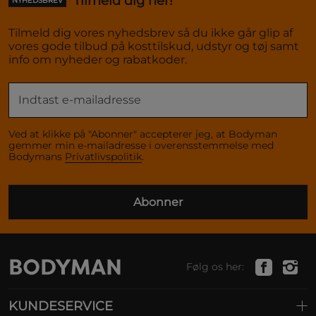
Tilmeld dig her!
NYHEDSBREV
Tilmeld dig vores nyhedsbrev så du ikke går glip af
vores gode tilbud på kosttilskud, udstyr og tøj samt
info om nyheder og rabatkoder.
Ved at klikke på "Abonner" accepterer jeg, at Bodyman
gemmer min e-mailadresse i overensstemmelse med
Bodymans
Privatlivspolitik
.
Abonner
Følg os her:
KUNDESERVICE