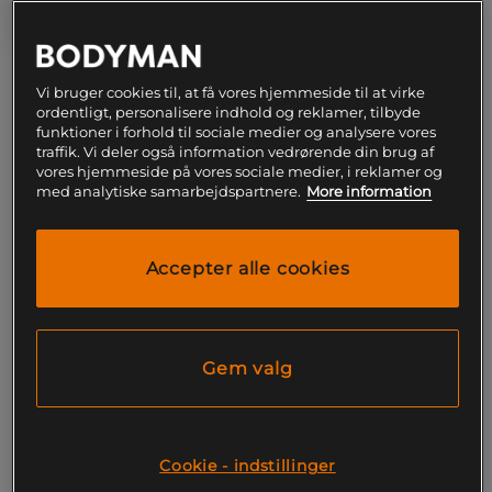
L
Vi bruger cookies til, at få vores hjemmeside til at virke
ordentligt, personalisere indhold og reklamer, tilbyde
funktioner i forhold til sociale medier og analysere vores
traffik. Vi deler også information vedrørende din brug af
Føj til indkøbskurven
vores hjemmeside på vores sociale medier, i reklamer og
med analytiske samarbejdspartnere.
More information
Gratis fragt over 199
Gratis
14 dages
kr
retur
fortrydelsesret
Accepter alle cookies
SKU #1687-107R | EAN
7350121372610
Relode Clean Tights kombinerer stil og komfort til
alle dine aktiviteter.
Gem valg
Læs mere
Cookie - indstillinger
Information