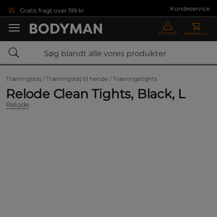
Gå direkte til hovedindholdet
Kundeservice
Gratis fragt over 199 kr
Min profil
Indkøbskurv
Træningstøj /
Træningstøj til hende /
Træningstights
Relode Clean Tights, Black, L
Relode