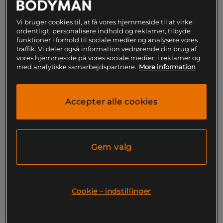
Gratis fragt over 199
Gratis
14 dages
kr
retur
fortrydelsesret
Vi bruger cookies til, at få vores hjemmeside til at virke
ordentligt, personalisere indhold og reklamer, tilbyde
funktioner i forhold til sociale medier og analysere vores
SKU #1115720001R | EAN
7314840264731
traffik. Vi deler også information vedrørende din brug af
vores hjemmeside på vores sociale medier, i reklamer og
Soft Jersey Pants – En buksse lavet af 100 %
med analytiske samarbejdspartnere.
More information
genanvendt polyester og udstyret med et
ventilerende stof, der effektivt transporterer fugt
væk fra huden!
Accepter alle cookies
Læs mere
Gem valg
Information
Soft Jersey Pants – Et par bukser lavet af 100 %
Cookie - indstillinger
genanvendt polyester og udstyret med et
ventilerende stof, der effektivt transporterer fugt
væk fra huden!