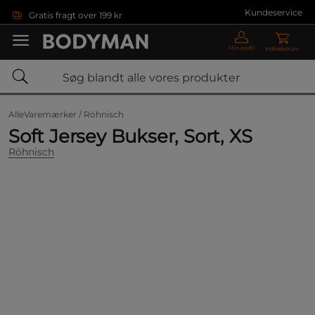
Gå direkte til hovedindholdet
Kundeservice
Gratis fragt over 199 kr
Min profil
Indkøbskurv
AlleVaremærker /
Röhnisch
Soft Jersey Bukser, Sort, XS
Röhnisch