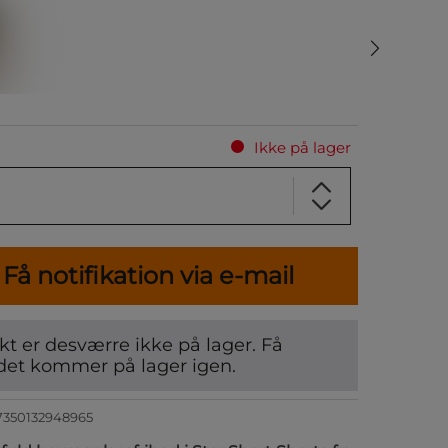
Ikke på lager
Få notifikation via e-mail
t er desværre ikke på lager. Få
det kommer på lager igen.
7350132948965