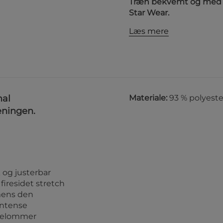
Træn bekvemt og med fu
Star Wear.
Læs mere
mal
Materiale:
93 % polyeste
æningen.
 og justerbar
 firesidet stretch
 mens den
intense
idelommer