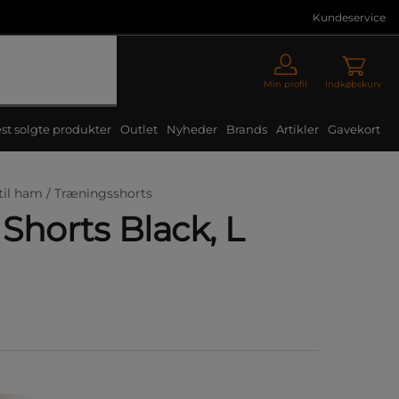
Kundeservice
Min profil
Indkøbskurv
st solgte produkter
Outlet
Nyheder
Brands
Artikler
Gavekort
til ham /
Træningsshorts
 Shorts Black, L