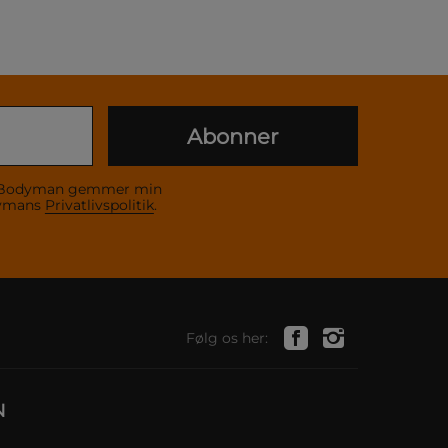
Abonner
 at Bodyman gemmer min
dymans
Privatlivspolitik
.
Følg os her:
N