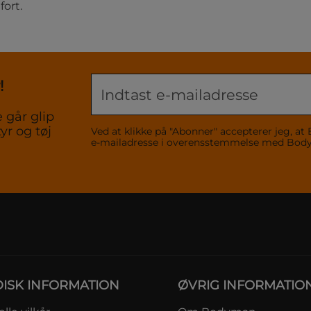
fort.
!
 går glip
yr og tøj
Ved at klikke på "Abonner" accepterer jeg,
e-mailadresse i overensstemmelse med Bo
DISK INFORMATION
ØVRIG INFORMATIO