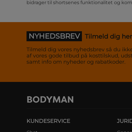
bidrager til shortsenes funktionalitet og kom
NYHEDSBREV
Tilmeld dig her
Tilmeld dig vores nyhedsbrev så du ikke
af vores gode tilbud på kosttilskud, udst
samt info om nyheder og rabatkoder.
KUNDESERVICE
JURI