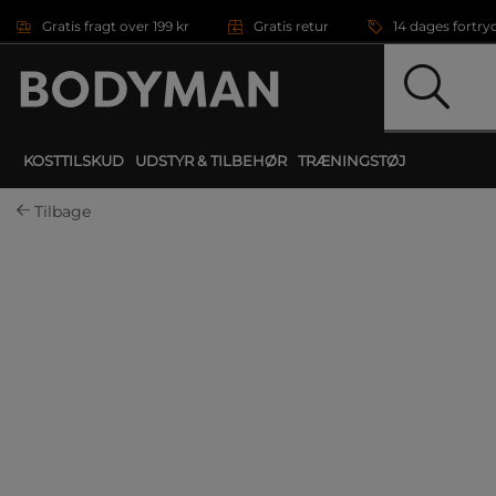
Gå direkte til hovedindholdet
Gratis fragt over 199 kr
Gratis retur
14 dages fortry
KOSTTILSKUD
UDSTYR & TILBEHØR
TRÆNINGSTØJ
Tilbage