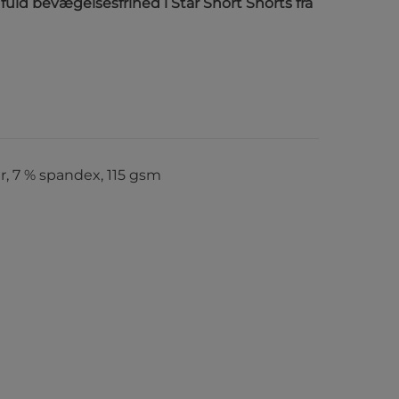
ld bevægelsesfrihed i Star Short Shorts fra
r, 7 % spandex, 115 gsm