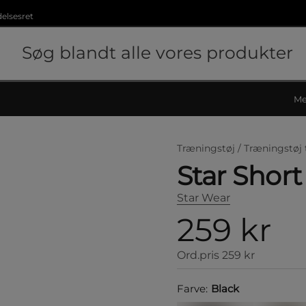
delsesret
Me
Træningstøj /
Træningstøj 
Star Short
Star Wear
259 kr
Ord.pris
259 kr
Farve:
Black