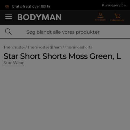
Gå direkte til hovedindholdet
Kundeservice
Gratis fragt over 199 kr
Min profil
Indkøbskurv
Træningstøj /
Træningstøj til ham /
Træningsshorts
Star Short Shorts Moss Green, L
Star Wear