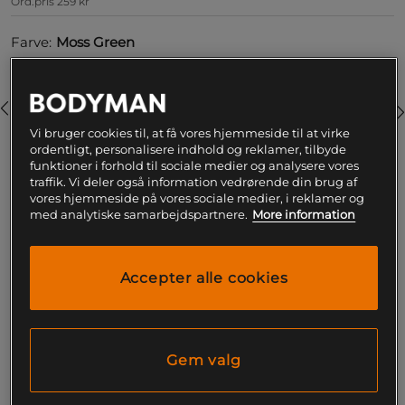
Ord.pris
259 kr
Farve:
Moss Green
Vi bruger cookies til, at få vores hjemmeside til at virke
ordentligt, personalisere indhold og reklamer, tilbyde
funktioner i forhold til sociale medier og analysere vores
traffik. Vi deler også information vedrørende din brug af
L
vores hjemmeside på vores sociale medier, i reklamer og
med analytiske samarbejdspartnere.
More information
Føj til indkøbskurven
Accepter alle cookies
Gratis fragt over 199
Gratis
14 dages
kr
retur
fortrydelsesret
Gem valg
SKU #SNA2040-MOSSR | EAN
7350132949016
Træn bekvemt og med fuld bevægelsesfrihed i Star