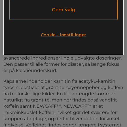
perfekt produkt at anvende under diæt.
Gem valg
Anvendes under diæt
Tilhører kategorien fedtforbrændere
Karnitin, grønt te, tyrosin
Tidsforsinket koffein
Cookie - indstillinger
Leder du efter et godt supplement til din diæt, så er
Turbo Ripper fra Scitec bestemt værd at prøve. Disse
kapsler kombinerer et klassisk indhold med mere
avancerede ingredienser i nøje udvalgte doseringer.
Den passer til alle former for diæter, så længe fokus
er på kalorieunderskud.
Kapslerne indeholder karnitin fra acetyl-L-karnitin,
tyrosin, ekstrakt af grønt te, cayennepeber og koffein
fra tre forskellige kilder. En lille mængde kommer
naturligt fra grønt te, men her findes også vandfrit
koffein samt NEWCAFF™. NEWCAFF™ er et
mikroinkapslet koffein, hvilket gør det sværere for
kroppen at optage, og derfor bliver det en forsinket
frigivelse. Koffeinet findes derfor længere i systemet.