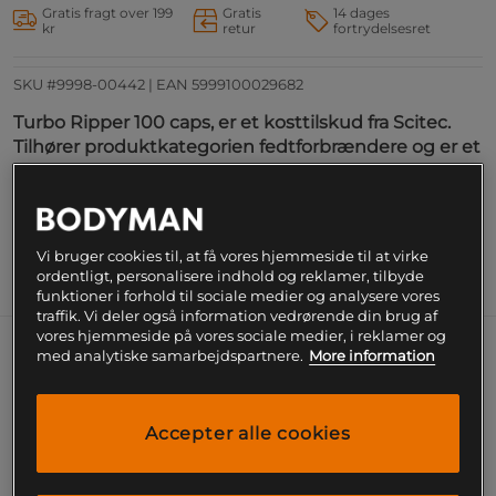
Gratis fragt over 199
Gratis
14 dages
kr
retur
fortrydelsesret
SKU #9998-00442
| EAN
5999100029682
Turbo Ripper 100 caps, er et kosttilskud fra Scitec.
Tilhører produktkategorien fedtforbrændere og er et
fremragende valg under diæt.
Læs mere
Vi bruger cookies til, at få vores hjemmeside til at virke
ordentligt, personalisere indhold og reklamer, tilbyde
Information
Næringsværdi og ingredienser
funktioner i forhold til sociale medier og analysere vores
traffik. Vi deler også information vedrørende din brug af
vores hjemmeside på vores sociale medier, i reklamer og
med analytiske samarbejdspartnere.
More information
Turbo Ripper er et unikt produkt i kategorien
fedtforbrændere. Den indeholder klassiske
ingredienser, men dette kombineres med helt
Accepter alle cookies
unikke koncepter i form af NEWCAFF™ som
er koffein med forsinket frigivelse. Dette er et