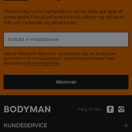
Tilmeld dig vores nyhedsbrev så du ikke går glip af
vores gode tilbud på kosttilskud, udstyr og tøj samt
info om nyheder og rabatkoder.
Ved at klikke på "Abonner" accepterer jeg, at Bodyman
gemmer min e-mailadresse i overensstemmelse med
Bodymans
Privatlivspolitik
.
Abonner
Følg os her:
KUNDESERVICE