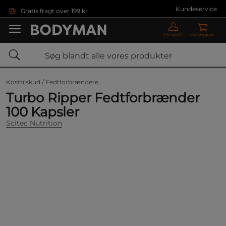
Gå direkte til hovedindholdet
Kundeservice
Gratis fragt over 199 kr
Min profil
Indkøbskurv
Kosttilskud /
Fedtforbrændere
Turbo Ripper Fedtforbrænder
100 Kapsler
Scitec Nutrition