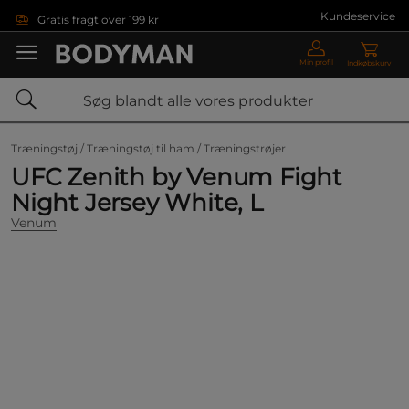
Gå direkte til hovedindholdet
Kundeservice
Gratis fragt over 199 kr
Min profil
Indkøbskurv
Træningstøj /
Træningstøj til ham /
Træningstrøjer
UFC Zenith by Venum Fight
Night Jersey White, L
Venum