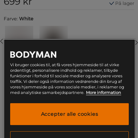
699 kr
På lager
Farve:
White
Vi bruger cookies til, at få vores hjemmeside til at virke
ordentligt, personalisere indhold og reklamer, tilbyde
L
funktioner i forhold til sociale medier og analysere vores
traffik. Vi deler også information vedrørende din brug af
vores hjemmeside på vores sociale medier, i reklamer og
med analytiske samarbejdspartnere.
More information
Føj til indkøbskurven
Gratis fragt over 199
Gratis
14 dages
Accepter alle cookies
kr
retur
fortrydelsesret
SKU #VNMUFC-00479-002R | EAN
3611442073070