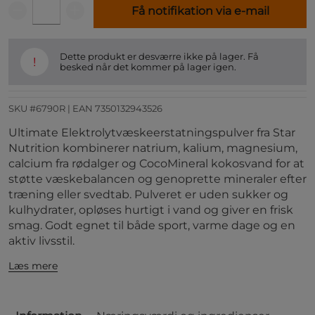
Få notifikation via e-mail
Dette produkt er desværre ikke på lager. Få
!
besked når det kommer på lager igen.
SKU #6790R | EAN
7350132943526
Ultimate Elektrolytvæskeerstatningspulver fra Star
Nutrition kombinerer natrium, kalium, magnesium,
calcium fra rødalger og CocoMineral kokosvand for at
støtte væskebalancen og genoprette mineraler efter
træning eller svedtab. Pulveret er uden sukker og
kulhydrater, opløses hurtigt i vand og giver en frisk
smag. Godt egnet til både sport, varme dage og en
aktiv livsstil.
Læs mere