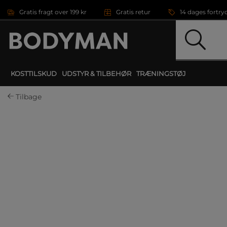
Gå direkte til hovedindholdet
Gratis fragt over 199 kr
Gratis retur
14 dages fortry
KOSTTILSKUD
UDSTYR & TILBEHØR
TRÆNINGSTØJ
Tilbage