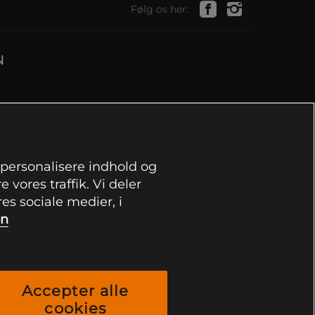
Følg os her:
N
, personalisere indhold og
 vores traffik. Vi deler
s sociale medier, i
on
Accepter alle
cookies