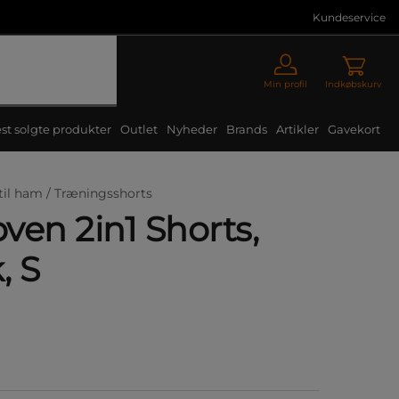
Kundeservice
Min profil
Indkøbskurv
st solgte produkter
Outlet
Nyheder
Brands
Artikler
Gavekort
til ham /
Træningsshorts
ven 2in1 Shorts,
, S