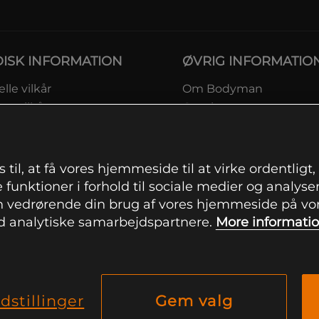
DISK INFORMATION
ØVRIG INFORMATIO
lle vilkår
Om Bodyman
ngsvilkår
Gavekort
eskyttelsesinformation
Rabatkoder
msvilkår kundeklub
Sitemap
ingsinformation
 til, at få vores hjemmeside til at virke ordentligt
ranti
 funktioner i forhold til sociale medier og analysere
ation om fortrydelsesret og
 vedrørende din brug af vores hjemmeside på vore
mationer
 analytiske samarbejdspartnere.
More informati
indstillinger
dstillinger
Gem valg