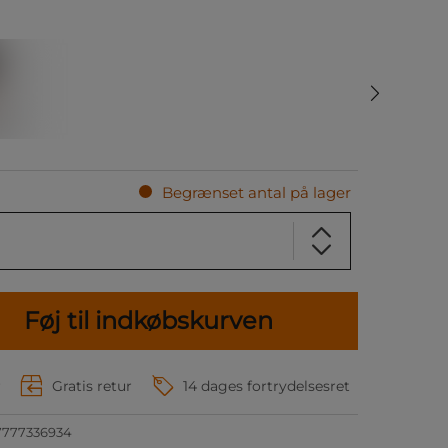
Begrænset antal på lager
Føj til indkøbskurven
r
Gratis retur
14 dages fortrydelsesret
7777336934