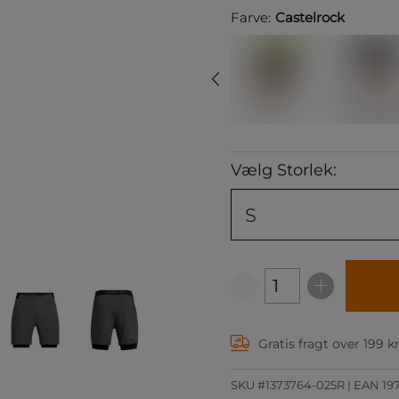
Farve:
Castelrock
Vælg Storlek:
S
Gratis fragt over 199 k
SKU #1373764-025R | EAN
19