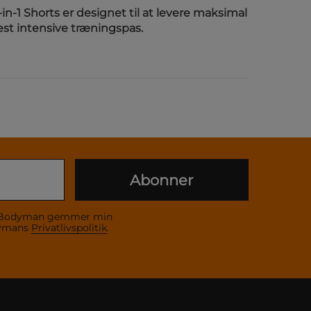
n-1 Shorts er designet til at levere maksimal
t intensive træningspas.
Abonner
 at Bodyman gemmer min
dymans
Privatlivspolitik
.