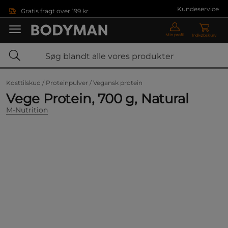
Gå direkte til hovedindholdet
Kundeservice
Gratis fragt over 199 kr
Min profil
Indkøbskurv
Kosttilskud /
Proteinpulver /
Vegansk protein
Vege Protein, 700 g, Natural
M-Nutrition