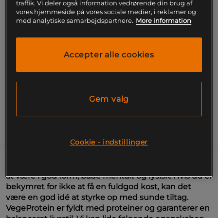
traffik. Vi deler også information vedrørende din brug af
vores hjemmeside på vores sociale medier, i reklamer og
med analytiske samarbejdspartnere.
More information
Gratis fragt over 199
Gratis
14 dages
kr
retur
fortrydelsesret
SKU #42-54R | EAN
6430047859257
Accepter alle cookies
VegeProtein er et helt plantebaseret protein fra M
Nutrition. VegeProtein kan bruges efter træning eller
som et proteinrigt mellemmåltid.
Læs mere
Gem valg
Information
Næringsværdi og ingredienser
Cookie - indstillinger
Hård træning og en hektisk hverdag stiller krav om
at være i god form, både mentalt og fysisk. Hvis du er
bekymret for ikke at få en fuldgod kost, kan det
være en god idé at styrke op med sunde tiltag.
VegeProtein er fyldt med proteiner og garanterer en