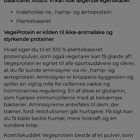
balanceret livsstil. Vi kan lide følgende egenskaber:
Indeholder ris-, hamp- og ærteprotein
Plantebaseret
VegeProtein er kilden til ikke-animaliske og
styrkende proteiner
Hvad siger du til et 100 % plantebaseret
proteinpulver, som også vegetarer kan få glæde af?
Vegeprotein er egnet til alle sportsudøvere og sikrer,
at du får sunde aminosyrer via ris-, hamp- og
ærteprotein. Aminosyrer er kroppens byggesten og
spiller en vigtig rolle for cellernes vækst og
hormonernes regulering. En af disse er glutamin,
som hjælper immuncellerne med at bekæmpe
bakterier. Aminosyrerne anbefales til dem, der
træner, fordi restitutionen går hurtigere. På sigt kan
du få både bedre humør, mere livskraft og en
sundere krop.
Kosttilskuddet Vegeprotein består af et pulver, som