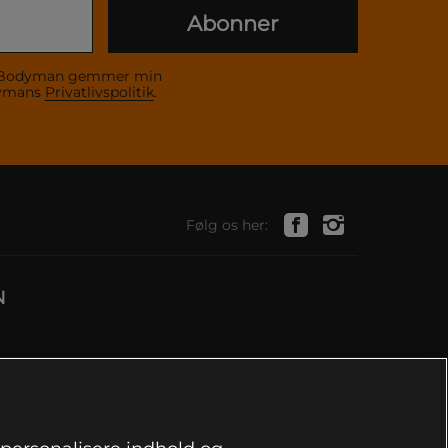
Abonner
 at Bodyman gemmer min
dymans
Privatlivspolitik
.
Følg os her:
N