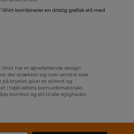
 EAN
3611441967899
hirt kombinerer en dristig grafisk stil med
.
Shirt har et iøjnefaldende design
, der strækker sig over venstre side
på brystet giver et stilrent og
et i højkvalitets bomuldsmateriale,
de komfort og stil til alle lejligheder.