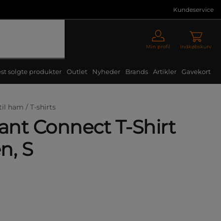
Kundeservice
Min profil
Indkøbskurv
st solgte produkter
Outlet
Nyheder
Brands
Artikler
Gavekort
til ham /
T-shirts
nt Connect T-Shirt
n, S