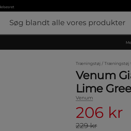
delsesret
Me
Træningstøj /
Træningstøj 
Venum Gia
Lime Gree
Venum
206 kr
229 kr