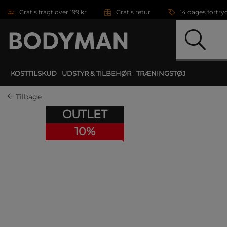
Gå direkte til hovedindholdet
Gratis fragt over 199 kr
Gratis retur
14 dages fortry
KOSTTILSKUD
UDSTYR & TILBEHØR
TRÆNINGSTØJ
Tilbage
OUTLET
10%