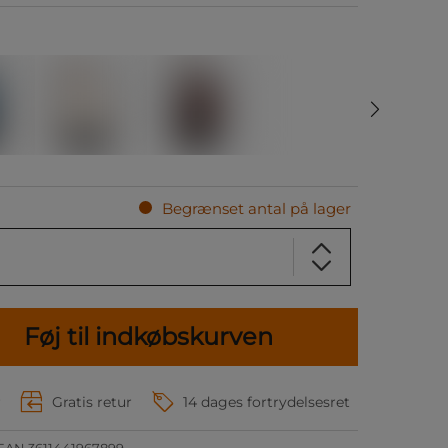
Begrænset antal på lager
Føj til indkøbskurven
r
Gratis retur
14 dages fortrydelsesret