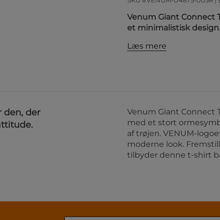
SKU #VENUM-04875-005R |
Venum Giant Connect T-S
et minimalistisk design
Læs mere
r den, der
Venum Giant Connect T-
med et stort ormesymbol
ttitude.
af trøjen. VENUM-logoet 
moderne look. Fremstill
tilbyder denne t-shirt bå