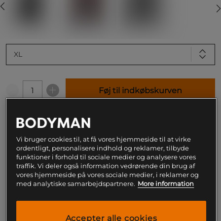
XL
Føj til indkøbskurven
Gratis fragt over 199
Gratis
14 dages
kr
retur
fortrydelsesret
Vi bruger cookies til, at få vores hjemmeside til at virke
ordentligt, personalisere indhold og reklamer, tilbyde
SKU #VENUM-0480-114R | EAN
3611441788357
funktioner i forhold til sociale medier og analysere vores
Venum Kontact Shin guards er et
traffik. Vi deler også information vedrørende din brug af
vores hjemmeside på vores sociale medier, i reklamer og
træningsbeskyttelse, der opfylder de mest
med analytiske samarbejdspartnere.
More information
krævende forventninger fra kampsportsudøvere.
Disse beskyttelser vil du ikke fortryde.
Læs mere
Accepter alle cookies