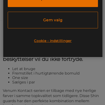
Information
Gem valg
Venum Kontact Shin guards er et
træningsbeskyttelse, som opfylder de
Cookie - indstillinger
mest krævende forventninger fra
kampsportsudøvere. Disse
beskyttelser vil du ikke fortryde.
Let at bruge
Fremstillet i hurtigtørrende bomuld
One size
Sælges i par
Venum Kontact-serien er tilbage med nye herlige
farver i samme topkvalitet som tidligere. Disse Shin
guards har den perfekte kombination mellem