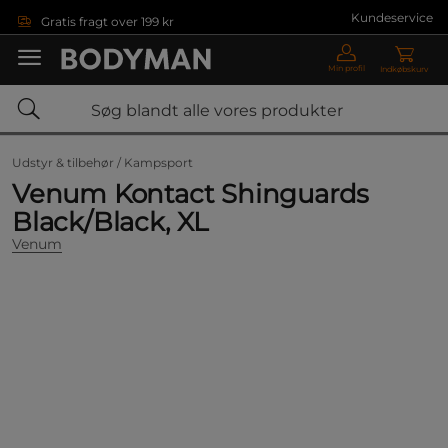
Gå direkte til hovedindholdet
Kundeservice
Gratis fragt over 199 kr
Min profil
Indkøbskurv
Udstyr & tilbehør /
Kampsport
Venum Kontact Shinguards
Black/Black, XL
Venum