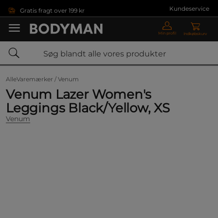
Gå direkte til hovedindholdet
Kundeservice
Gratis fragt over 199 kr
Min profil
Indkøbskurv
AlleVaremærker /
Venum
Venum Lazer Women's
Leggings Black/Yellow, XS
Venum