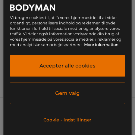
Føj til indkøbskurven
Vi bruger cookies til, at få vores hjemmeside til at virke
Gratis fragt over 199
Gratis
14 dages
ordentligt, personalisere indhold og reklamer, tilbyde
kr
retur
fortrydelsesret
funktioner i forhold til sociale medier og analysere vores
traffik. Vi deler også information vedrørende din brug af
vores hjemmeside på vores sociale medier, i reklamer og
SKU #VENUM-06095-111R | EAN
3611442114483
med analytiske samarbejdspartnere.
More information
For en stilren og funktionel træningsoplevelse er
Venum Lazer Leggings et fantastisk valg.
Accepter alle cookies
Læs mere
Information
Gem valg
Disse leggings kombinerer en høj talje med et
squat-proof design for at give både støtte og
Cookie - indstillinger
bevægelsesfrihed under træningen.