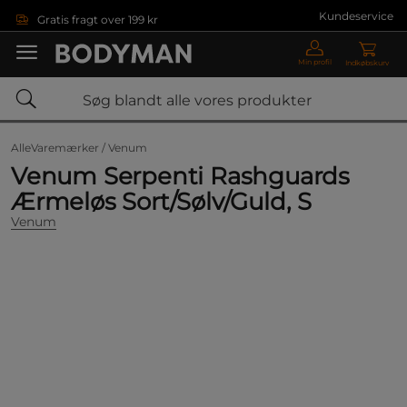
Gå direkte til hovedindholdet
Kundeservice
Gratis fragt over 199 kr
Min profil
Indkøbskurv
AlleVaremærker /
Venum
Venum Serpenti Rashguards
Ærmeløs Sort/Sølv/Guld, S
Venum