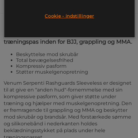
Information
Cookie - indstillinger
Dette beklædningsstykke er designet til at
give støtte og beskyttelse under intensive
træningspas inden for BJJ, grappling og MMA.
Beskyttelse mod skrubår
Total bevægelsesfrihed
Kompressiv pasform
Støtter muskelgenopretning
Venum Serpenti Rashguards Sleeveless er designet
til at give en "anden hud"-fornemmelse med sin
kompressive pasform, som giver støtte under
træning og hjælper med muskelgenopretning. Den
er fremragende til grappling og MMA og beskytter
mod skrubår og brandsår. Med forstærkede sømme
og silikonebånd i nederkanten holdes
beklædningsstykket på plads under hele
træningspasset.