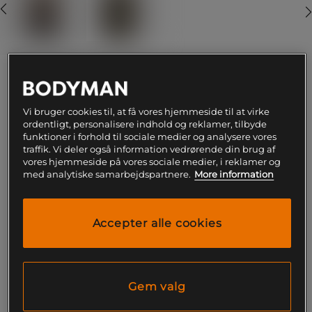
S
Vi bruger cookies til, at få vores hjemmeside til at virke
ordentligt, personalisere indhold og reklamer, tilbyde
Føj til indkøbskurven
funktioner i forhold til sociale medier og analysere vores
traffik. Vi deler også information vedrørende din brug af
vores hjemmeside på vores sociale medier, i reklamer og
Gratis fragt over 199
Gratis
14 dages
med analytiske samarbejdspartnere.
More information
kr
retur
fortrydelsesret
SKU #VENUM-05748-109R | EAN
3611441978703
Accepter alle cookies
Oplev maksimal bevægelsesfrihed og beskyttelse
med Venum Serpenti Rashguards Sleeveless.
Læs mere
Gem valg