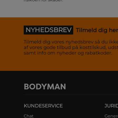
NYHEDSBREV
Tilmeld dig her
Tilmeld dig vores nyhedsbrev så du ikke
af vores gode tilbud på kosttilskud, udst
samt info om nyheder og rabatkoder.
KUNDESERVICE
JURI
Chat
Genere