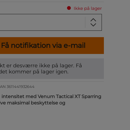
Ikke på lager
Få notifikation via e-mail
t er desværre ikke på lager. Få
det kommer på lager igen.
EAN
3611441932644
intensitet med Venum Tactical XT Sparring
 give maksimal beskyttelse og