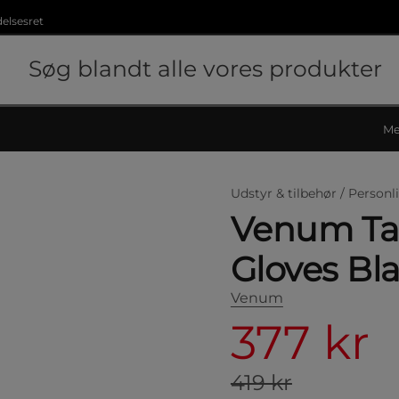
delsesret
Me
Udstyr & tilbehør /
Personli
Venum Tac
Gloves Bla
Venum
377 kr
419 kr