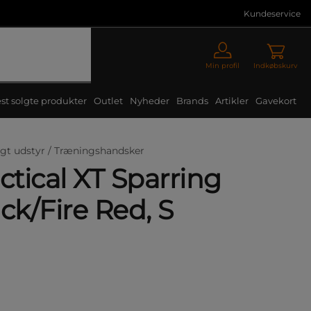
Kundeservice
Min profil
Indkøbskurv
st solgte produkter
Outlet
Nyheder
Brands
Artikler
Gavekort
gt udstyr /
Træningshandsker
tical XT Sparring
ck/Fire Red, S