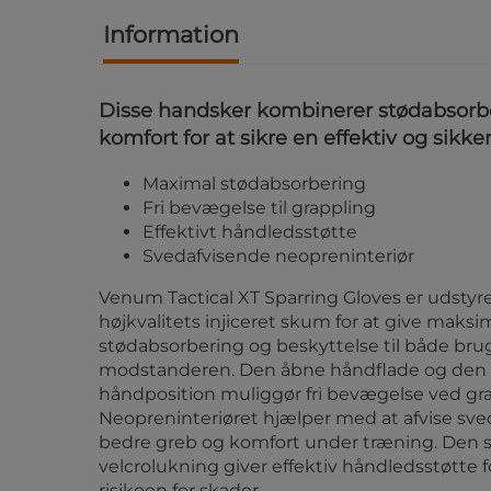
Information
Disse handsker kombinerer stødabsorb
komfort for at sikre en effektiv og sikke
Maximal stødabsorbering
Fri bevægelse til grappling
Effektivt håndledsstøtte
Svedafvisende neopreninteriør
Venum Tactical XT Sparring Gloves er udsty
højkvalitets injiceret skum for at give maksi
stødabsorbering og beskyttelse til både br
modstanderen. Den åbne håndflade og den 
håndposition muliggør fri bevægelse ved gra
Neopreninteriøret hjælper med at afvise sved
bedre greb og komfort under træning. Den s
velcrolukning giver effektiv håndledsstøtte 
risikoen for skader.