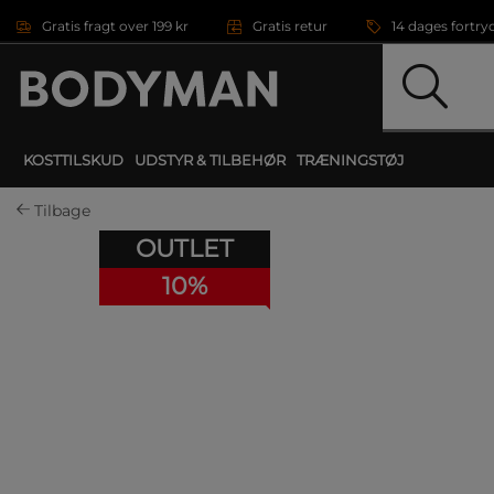
Gå direkte til hovedindholdet
Gratis fragt over 199 kr
Gratis retur
14 dages fortry
KOSTTILSKUD
UDSTYR & TILBEHØR
TRÆNINGSTØJ
Tilbage
OUTLET
10%