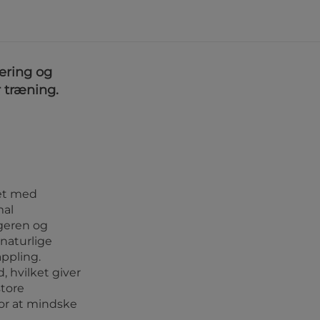
ering og
r træning.
ret med
mal
ugeren og
naturlige
ppling.
, hvilket giver
tore
for at mindske