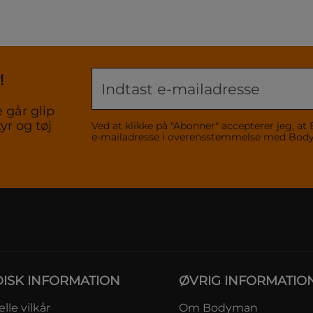
!
 går glip
yr og tøj
Ved at klikke på "Abonner" accepterer jeg,
e-mailadresse i overensstemmelse med Bo
DISK INFORMATION
ØVRIG INFORMATIO
lle vilkår
Om Bodyman