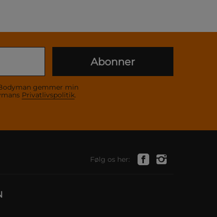
Abonner
 at Bodyman gemmer min
dymans
Privatlivspolitik
.
Følg os her:
N