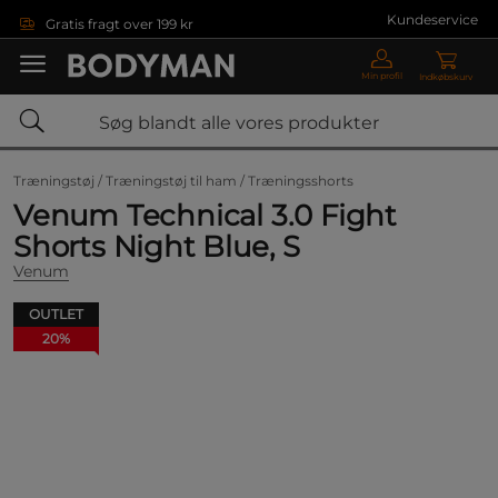
Gå direkte til hovedindholdet
Kundeservice
Gratis fragt over 199 kr
Min profil
Indkøbskurv
Træningstøj /
Træningstøj til ham /
Træningsshorts
Venum Technical 3.0 Fight
Shorts Night Blue, S
Venum
OUTLET
20%