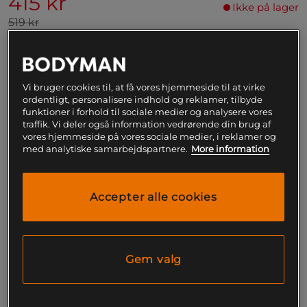
415 kr
Ikke på lager
519 kr
S
Ikke på lager
Vi bruger cookies til, at få vores hjemmeside til at virke
ordentligt, personalisere indhold og reklamer, tilbyde
Få notifikation via e-mail
funktioner i forhold til sociale medier og analysere vores
traffik. Vi deler også information vedrørende din brug af
vores hjemmeside på vores sociale medier, i reklamer og
med analytiske samarbejdspartnere.
More information
Dette produkt er desværre ikke på lager. Få
!
besked når det kommer på lager igen.
Accepter alle cookies
SKU #VENUM-05364-004R | EAN
3611441817309
Venum Technical 3.0 Fight Shorts – Robust design
for maksimal bevægelsesfrihed og ydeevne under
træning og konkurrence.
Gem valg
Læs mere