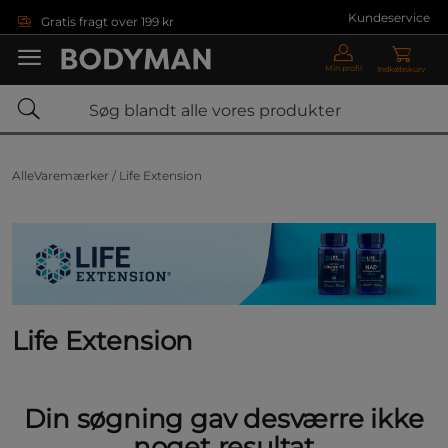
Gå direkte til hovedindholdet
Kundeservice
Gratis fragt over 199 kr
Min profil
Indkøbskurv
AlleVaremærker /
Life Extension
Life Extension
Din søgning gav desværre ikke
noget resultat