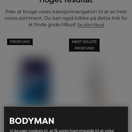
Prøv at bruge vores kategorinavigation til at se hele
vores sortiment. Du kan også klikke på dette link for
at finde gode tilbud:
Se alle tilbud
PRISFUND
MEST SOLGTE
PRISFUND
+ 30 varianter
Whey-80 Valleprotein 1 kg
Flydende æggehvide 1000
ml
Vi bruger cookies til, at få vores hjemmeside til at virke
Star Nutrition