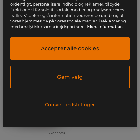
ordentligt, personalisere indhold og reklamer, tilbyde
Star Nutrition
funktioner i forhold til sociale medier og analysere vores
traffik. Vi deler også information vedrørende din brug af
60 kr
Køb
229 kr
vores hjemmeside på vores sociale medier, i reklamer og
Køb
med analytiske samarbejdspartnere.
More information
Laveste pris
60 kr
Laveste pris
229 kr
Accepter alle cookies
Gem valg
Cookie - indstillinger
+ 5 varianter