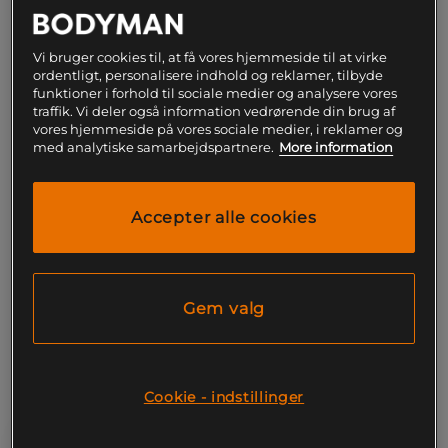
Vi bruger cookies til, at få vores hjemmeside til at virke
ordentligt, personalisere indhold og reklamer, tilbyde
funktioner i forhold til sociale medier og analysere vores
traffik. Vi deler også information vedrørende din brug af
+ 30 varianter
vores hjemmeside på vores sociale medier, i reklamer og
med analytiske samarbejdspartnere.
More information
Whey-80 Valleprotein 1 kg
Flydende æggehvide 1000
ml
Star Nutrition
Star Nutrition
Accepter alle cookies
60 kr
Køb
229 kr
Køb
Laveste pris
60 kr
Laveste pris
229 kr
Gem valg
Cookie - indstillinger