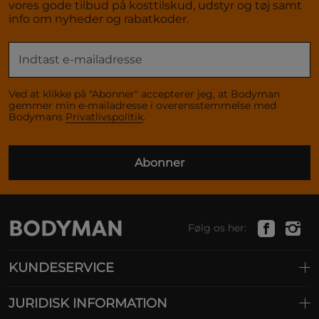
vores gode tilbud på kosttilskud, udstyr og tøj samt
info om nyheder og rabatkoder.
Ved at klikke på "Abonner" accepterer jeg, at Bodyman
gemmer min e-mailadresse i overensstemmelse med
Bodymans
Privatlivspolitik
.
Abonner
Følg os her:
KUNDESERVICE
JURIDISK INFORMATION