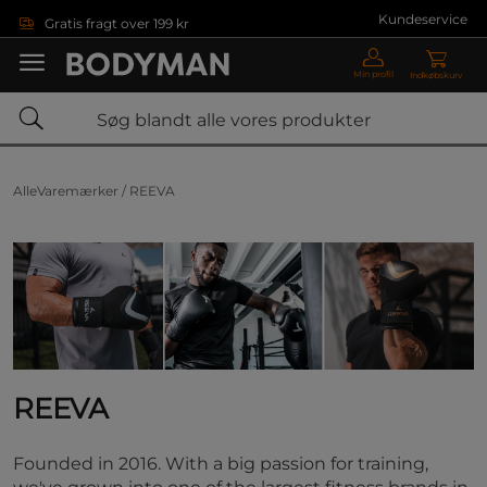
Gå direkte til hovedindholdet
Kundeservice
Gratis fragt over 199 kr
Min profil
Indkøbskurv
AlleVaremærker /
REEVA
REEVA
Founded in 2016. With a big passion for training,