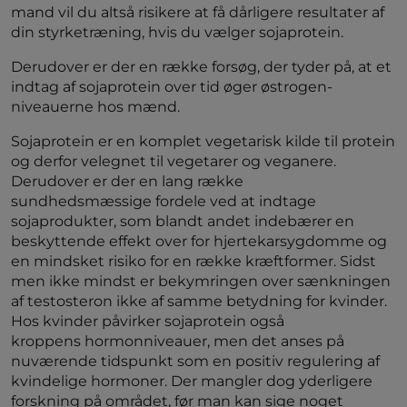
mand vil du altså risikere at få dårligere resultater af
din styrketræning, hvis du vælger sojaprotein.
Derudover er der en række forsøg, der tyder på, at et
indtag af sojaprotein over tid øger østrogen-
niveauerne hos mænd.
Sojaprotein er en komplet vegetarisk kilde til protein
og derfor velegnet til vegetarer og veganere.
Derudover er der en lang række
sundhedsmæssige fordele ved at indtage
sojaprodukter, som blandt andet indebærer en
beskyttende effekt over for hjertekarsygdomme og
en mindsket risiko for en række kræftformer. Sidst
men ikke mindst er bekymringen over sænkningen
af testosteron ikke af samme betydning for kvinder.
Hos kvinder påvirker sojaprotein også
kroppens hormonniveauer, men det anses på
nuværende tidspunkt som en positiv regulering af
kvindelige hormoner. Der mangler dog yderligere
forskning på området, før man kan sige noget