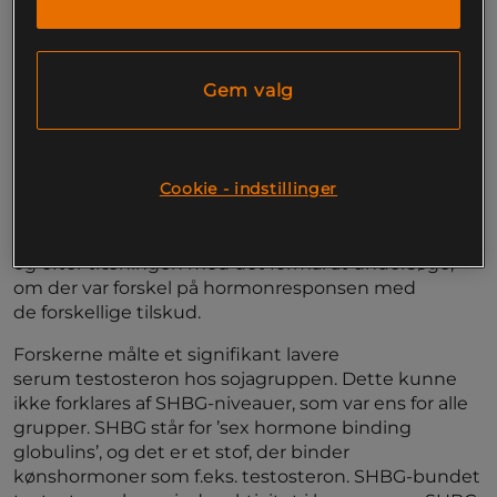
indtage enten
20 gram valleprotein,
20 gram
sojaprotein eller 20 gram maltodextrin om
morgenen.
Gem valg
Efter mændene havde indtaget deres shake,
trænede de seks sæt squats af 10 gentagelser med
80 % af deres max. Altså en meget intens træning,
der giver en stor påvirkning af kroppens
Cookie - indstillinger
hormonniveauer.
Forskerne målte en lang række hormoner før, under
og efter træningen med det formål at undersøge,
om der var forskel på hormonresponsen med
de forskellige tilskud.
Forskerne målte et signifikant lavere
serum testosteron hos sojagruppen. Dette kunne
ikke forklares af SHBG-niveauer, som var ens for alle
grupper. SHBG står for ’sex hormone binding
globulins’, og det er et stof, der binder
kønshormoner som f.eks. testosteron. SHBG-bundet