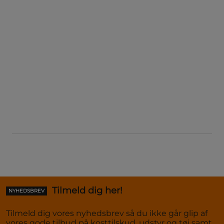
Tilmeld dig her!
NYHEDSBREV
Tilmeld dig vores nyhedsbrev så du ikke går glip af
vores gode tilbud på kosttilskud, udstyr og tøj samt