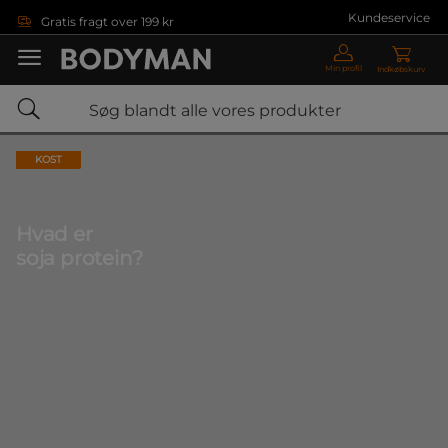
Gå direkte til hovedindholdet
Kundeservice
Gratis fragt over 199 kr
Min profil
Indkøbskurv
KOST
Hvad er
soja protein?