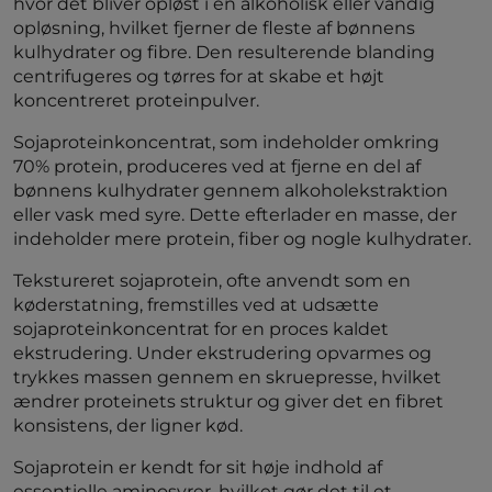
hvor det bliver opløst i en alkoholisk eller vandig
opløsning, hvilket fjerner de fleste af bønnens
kulhydrater og fibre. Den resulterende blanding
centrifugeres og tørres for at skabe et højt
koncentreret proteinpulver.
Sojaproteinkoncentrat, som indeholder omkring
70% protein, produceres ved at fjerne en del af
bønnens kulhydrater gennem alkoholekstraktion
eller vask med syre. Dette efterlader en masse, der
indeholder mere protein, fiber og nogle kulhydrater.
Tekstureret sojaprotein, ofte anvendt som en
køderstatning, fremstilles ved at udsætte
sojaproteinkoncentrat for en proces kaldet
ekstrudering. Under ekstrudering opvarmes og
trykkes massen gennem en skruepresse, hvilket
ændrer proteinets struktur og giver det en fibret
konsistens, der ligner kød.
Sojaprotein er kendt for sit høje indhold af
essentielle aminosyrer, hvilket gør det til et