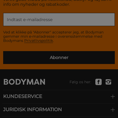
info om nyheder og rabatkoder.
Ved at klikke på "Abonner" accepterer jeg, at Bodyman
gemmer min e-mailadresse i overensstemmelse med
Bodymans
Privatlivspolitik
.
Abonner
Følg os her:
KUNDESERVICE
JURIDISK INFORMATION