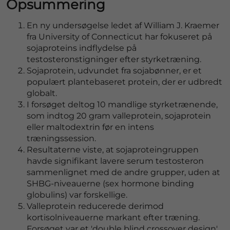
Opsummering
En ny undersøgelse ledet af William J. Kraemer
fra University of Connecticut har fokuseret på
sojaproteins indflydelse på
testosteronstigninger efter styrketræning.
Sojaprotein, udvundet fra sojabønner, er et
populært plantebaseret protein, der er udbredt
globalt.
I forsøget deltog 10 mandlige styrketrænende,
som indtog 20 gram valleprotein, sojaprotein
eller maltodextrin før en intens
træningssession.
Resultaterne viste, at sojaproteingruppen
havde signifikant lavere serum testosteron
sammenlignet med de andre grupper, uden at
SHBG-niveauerne (sex hormone binding
globulins) var forskellige.
Valleprotein reducerede derimod
kortisolniveauerne markant efter træning.
Forsøget var et 'double blind crossover design',