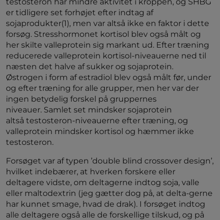
testosteron har mindre aktivitet i kroppen, og SHBG
er tidligere set forhøjet efter indtag af
sojaprodukter(1), men var altså ikke en faktor i dette
forsøg. Stresshormonet kortisol blev også målt og
her skilte valleprotein sig markant ud. Efter træning
reducerede valleprotein kortisol-niveauerne ned til
næsten det halve af sukker og sojaprotein.
Østrogen i form af estradiol blev også målt før, under
og efter træning for alle grupper, men her var der
ingen betydelig forskel på gruppernes
niveauer. Samlet set mindsker sojaprotein
altså testosteron-niveauerne efter træning, og
valleprotein mindsker kortisol og hæmmer ikke
testosteron.
Forsøget var af typen ’double blind crossover design’,
hvilket indebærer, at hverken forskere eller
deltagere vidste, om deltagerne indtog soja, valle
eller maltodextrin (jeg gætter dog på, at delta-gerne
har kunnet smage, hvad de drak). I forsøget indtog
alle deltagere også alle de forskellige tilskud, og på