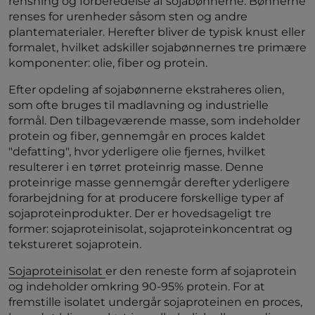
rensning og forberedelse af sojabønnerne. Bønnerne
renses for urenheder såsom sten og andre
plantematerialer. Herefter bliver de typisk knust eller
formalet, hvilket adskiller sojabønnernes tre primære
komponenter: olie, fiber og protein.
Efter opdeling af sojabønnerne ekstraheres olien,
som ofte bruges til madlavning og industrielle
formål. Den tilbageværende masse, som indeholder
protein og fiber, gennemgår en proces kaldet
"defatting", hvor yderligere olie fjernes, hvilket
resulterer i en tørret proteinrig masse. Denne
proteinrige masse gennemgår derefter yderligere
forarbejdning for at producere forskellige typer af
sojaproteinprodukter. Der er hovedsageligt tre
former: sojaproteinisolat, sojaproteinkoncentrat og
tekstureret sojaprotein.
Sojaproteinisolat
er den reneste form af sojaprotein
og indeholder omkring 90-95% protein. For at
fremstille isolatet undergår sojaproteinen en proces,