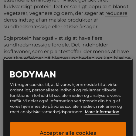
fuldværdigt protein. Det er særligt populært blandt
vegetarer, veganere og dem, der søger at
reducere
deres indtag af animalske produkter
af
sundhedsmæssige eller etiske årsager.
Sojaprotein har også vist sig at have flere
sundhedsmæssige fordele. Det indeholder
isoflavoner, som er plantestoffer, der menes at have
positive effekter på hjertesundheden og kan hjælpe
med at reducere risikoen for visse kræftformer. Dog
har soja også været genstand for debat og forskning,
specielt i forhold til dens indhold af phytoøstrogener,
som nogle undersøgelser antyder kan påvirke
Vi bruger cookies til, at få vores hjemmeside til at virke
ordentligt, personalisere indhold og reklamer, tilbyde
hormonbalancen.
funktioner i forhold til sociale medier og analysere vores
traffik. Vi deler også information vedrørende din brug af
vores hjemmeside på vores sociale medier, i reklamer og
Forsøget
med analytiske samarbejdspartnere.
More information
10 mænd, der styrketrænede regelmæssigt, blev
valgt til forsøget. De blev bedt om periodevis at
Accepter alle cookies