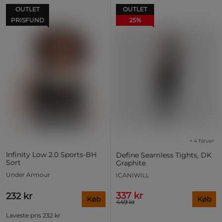
OUTLET
OUTLET
PRISFUND
25%
+ 4 farver
Infinity Low 2.0 Sports-BH
Define Seamless Tights, DK
Sort
Graphite
Under Armour
ICANIWILL
337 kr
232 kr
Køb
Køb
449 kr
Laveste pris
232 kr