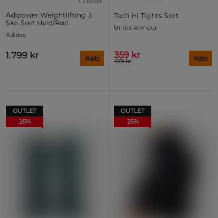
+ 3 farver
Adipower Weightlifting 3
Tech Hi Tights Sort
Sko Sort Hvid/Rød
Under Armour
Adidas
359 kr
1.799 kr
Køb
Køb
479 kr
OUTLET
OUTLET
25%
25%