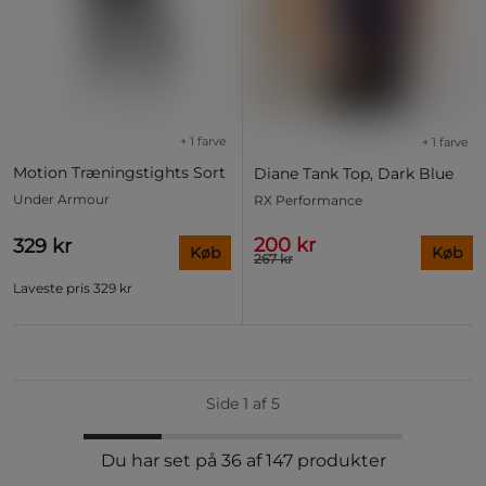
+ 1 farve
+ 1 farve
Motion Træningstights Sort
Diane Tank Top, Dark Blue
Under Armour
RX Performance
200 kr
329 kr
Køb
Køb
267 kr
Laveste pris
329 kr
Side 1 af 5
Du har set på 36 af 147 produkter