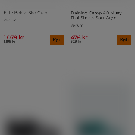
Elite Bokse Sko Guld
Training Camp 4.0 Muay
Thai Shorts Sort Grøn
Venum
Venum
1.079 kr
476 kr
Køb
Køb
1.199 kr
529 kr