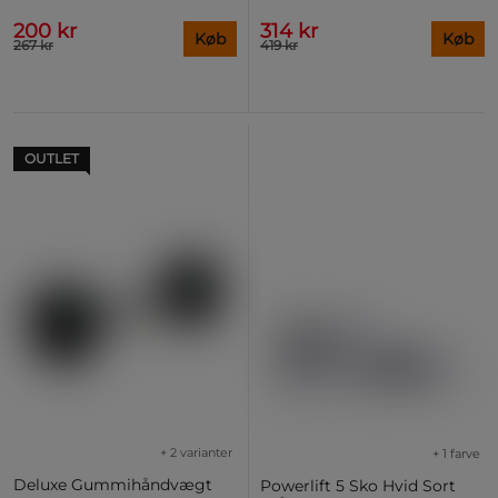
200 kr
314 kr
Køb
Køb
267 kr
419 kr
OUTLET
+ 2 varianter
+ 1 farve
Deluxe Gummihåndvægt
Powerlift 5 Sko Hvid Sort