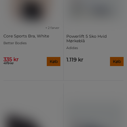
+ 2 farver
Core Sports Bra, White
Powerlift 5 Sko Hvid
Mørkeblå
Better Bodies
Adidas
335 kr
1.119 kr
Køb
Køb
479 kr