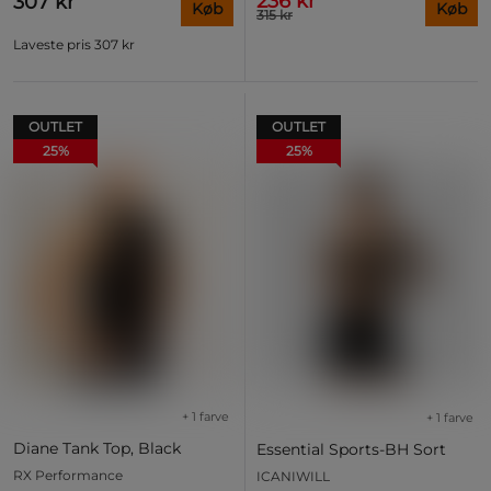
236 kr
307 kr
Køb
Køb
315 kr
Laveste pris
307 kr
OUTLET
OUTLET
25%
25%
+ 1 farve
+ 1 farve
Diane Tank Top, Black
Essential Sports-BH Sort
RX Performance
ICANIWILL