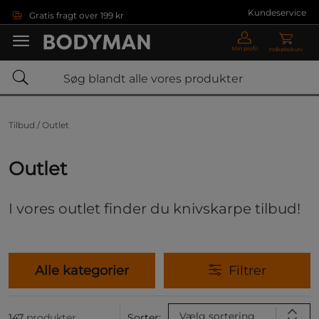
Gå direkte til hovedindholdet
Kundeservice
Gratis fragt over 199 kr
Min profil
Indkøbskurv
Tilbud /
Outlet
Outlet
I vores outlet finder du knivskarpe tilbud!
Alle kategorier
Filtrer
Vælg sortering
147
produkter
Sorter: