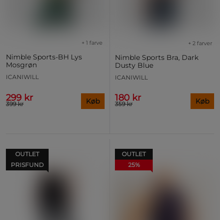
+ 1 farve
+ 2 farver
Nimble Sports-BH Lys
Nimble Sports Bra, Dark
Mosgrøn
Dusty Blue
ICANIWILL
ICANIWILL
299 kr
180 kr
Køb
Køb
399 kr
359 kr
OUTLET
OUTLET
PRISFUND
25%