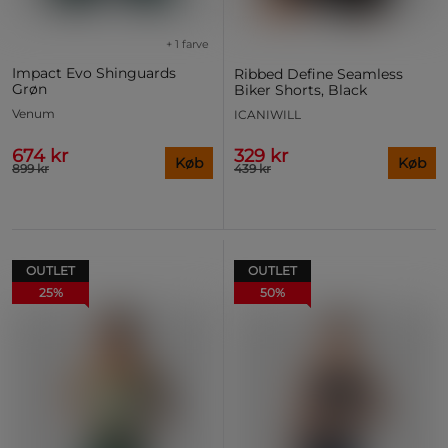
+ 1 farve
Impact Evo Shinguards
Ribbed Define Seamless
Grøn
Biker Shorts, Black
Venum
ICANIWILL
674 kr
329 kr
Køb
Køb
899 kr
439 kr
OUTLET
OUTLET
25%
50%