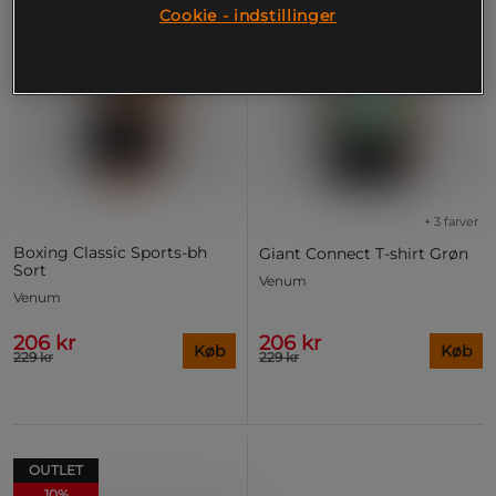
Cookie - indstillinger
+ 3 farver
Boxing Classic Sports-bh
Giant Connect T-shirt Grøn
Sort
Venum
Venum
206 kr
206 kr
Køb
Køb
229 kr
229 kr
OUTLET
10%