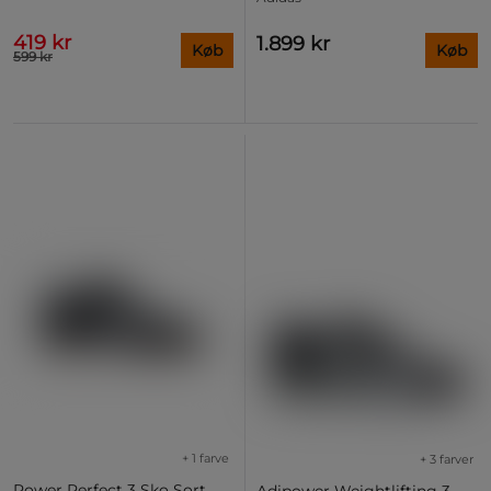
419 kr
1.899 kr
Køb
Køb
599 kr
+ 1 farve
+ 3 farver
Power Perfect 3 Sko Sort