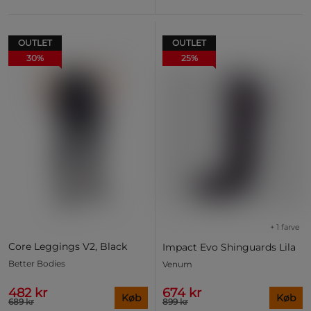
OUTLET
OUTLET
30%
25%
+ 1 farve
Core Leggings V2, Black
Impact Evo Shinguards Lila
Better Bodies
Venum
482 kr
674 kr
Køb
Køb
689 kr
899 kr