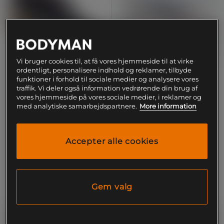
Vi bruger cookies til, at få vores hjemmeside til at virke
ordentligt, personalisere indhold og reklamer, tilbyde
+ 3 farver
funktioner i forhold til sociale medier og analysere vores
Adipower Weightlifting 3
Adipower Weightlifting 3
traffik. Vi deler også information vedrørende din brug af
Sko Aurora Black/Zero
Sko Hvid Mørkeblå
vores hjemmeside på vores sociale medier, i reklamer og
Met/Spark
Adidas
med analytiske samarbejdspartnere.
More information
Adidas
1.899 kr
1.799 kr
Køb
Køb
Accepter alle cookies
Gem valg
OUTLET
OUTLET
10%
10%