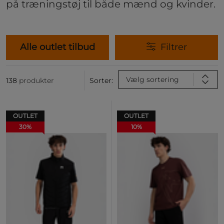
på træningstøj til både mænd og kvinder.
Alle outlet tilbud
Filtrer
Vælg sortering
138
produkter
Sorter:
OUTLET
OUTLET
30%
10%