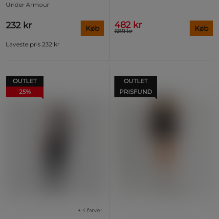
Under Armour
482 kr
232 kr
Køb
Køb
689 kr
Laveste pris
232 kr
OUTLET
OUTLET
25%
PRISFUND
+ 4 farver