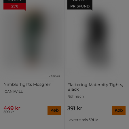
25%
PRISFUND
+ 2 farver
Nimble Tights Mosgrøn
Flattering Maternity Tights,
Black
ICANIWILL
Röhnisch
449 kr
391 kr
Køb
Køb
599 kr
Laveste pris
391 kr