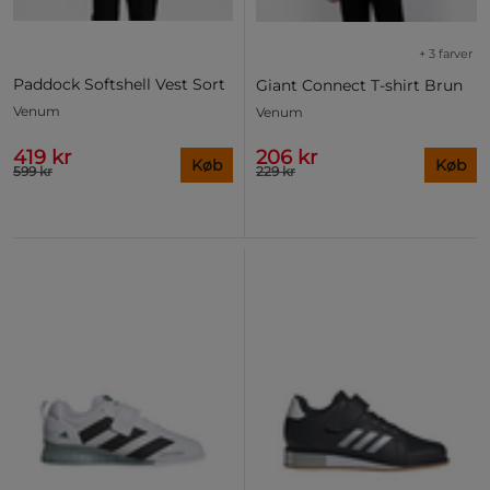
+ 3 farver
Paddock Softshell Vest Sort
Giant Connect T-shirt Brun
Venum
Venum
419 kr
206 kr
Køb
Køb
599 kr
229 kr