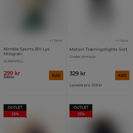
+ 1 farve
+ 1 farve
Nimble Sports-BH Lys
Motion Træningstights Sort
Mosgrøn
Under Armour
ICANIWILL
299 kr
329 kr
Køb
Køb
399 kr
Laveste pris
329 kr
OUTLET
OUTLET
25%
25%