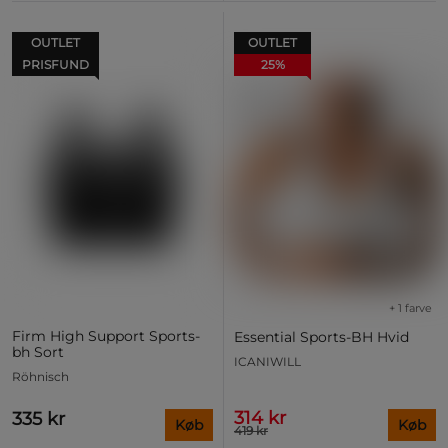
OUTLET
OUTLET
PRISFUND
25%
+ 1 farve
Firm High Support Sports-
Essential Sports-BH Hvid
bh Sort
ICANIWILL
Röhnisch
314 kr
335 kr
Køb
Køb
419 kr