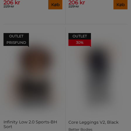
206 kr
206 kr
Køb
Køb
229 kr
229 kr
OUTLET
OUTLET
PRISFUND
30%
Infinity Low 2.0 Sports-BH
Core Leggings V2, Black
Sort
Better Bodies