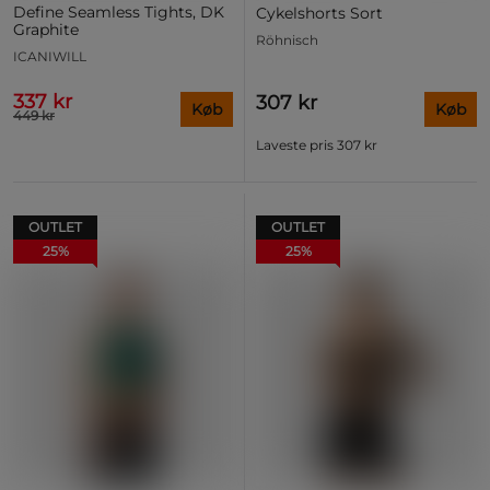
Define Seamless Tights, DK
Cykelshorts Sort
Graphite
Röhnisch
ICANIWILL
337 kr
307 kr
Køb
Køb
449 kr
Laveste pris
307 kr
OUTLET
OUTLET
25%
25%