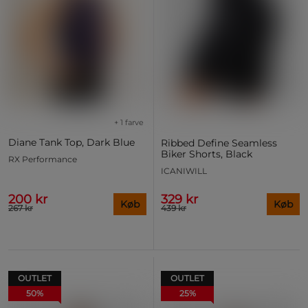
+ 1 farve
Diane Tank Top, Dark Blue
Ribbed Define Seamless
Biker Shorts, Black
RX Performance
ICANIWILL
200 kr
329 kr
Køb
Køb
267 kr
439 kr
OUTLET
OUTLET
50%
25%