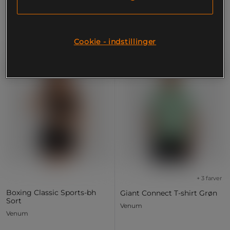
Cookie - indstillinger
OUTLET
OUTLET
10%
10%
+ 3 farver
Boxing Classic Sports-bh
Giant Connect T-shirt Grøn
Sort
Venum
Venum