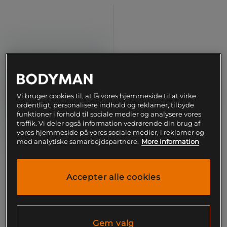
Vi bruger cookies til, at få vores hjemmeside til at virke
ordentligt, personalisere indhold og reklamer, tilbyde
funktioner i forhold til sociale medier og analysere vores
traffik. Vi deler også information vedrørende din brug af
vores hjemmeside på vores sociale medier, i reklamer og
med analytiske samarbejdspartnere.
More information
Adipower Weightlifting 3
The Total Sko Hvid Sort Grøn
Sko Hvid Mørkeblå
Accepter alle cookies
Adidas
Adidas
1.799 kr
979 kr
Køb
Køb
Gem valg