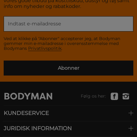
vores gode tilbud på kosttilskud, udstyr og tøj samt
info om nyheder og rabatkoder.
Ved at klikke på "Abonner" accepterer jeg, at Bodyman
gemmer min e-mailadresse i overensstemmelse med
Bodymans
Privatlivspolitik
.
Abonner
Følg os her:
KUNDESERVICE
JURIDISK INFORMATION