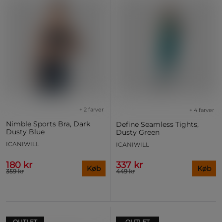
+ 2 farver
+ 4 farver
Nimble Sports Bra, Dark
Define Seamless Tights,
Dusty Blue
Dusty Green
ICANIWILL
ICANIWILL
180 kr
337 kr
Køb
Køb
359 kr
449 kr
OUTLET
OUTLET