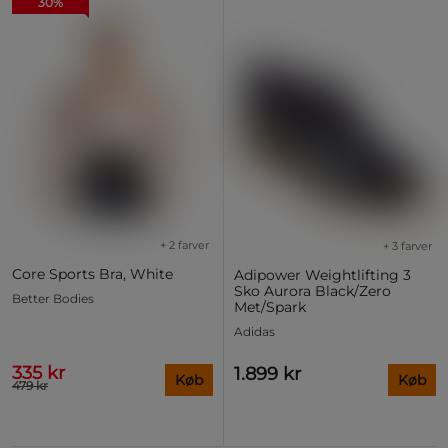
30%
+ 2 farver
+ 3 farver
Core Sports Bra, White
Adipower Weightlifting 3
Sko Aurora Black/Zero
Better Bodies
Met/Spark
Adidas
335 kr
1.899 kr
Køb
Køb
479 kr