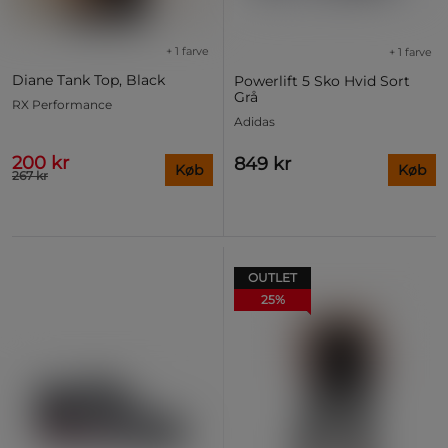
+ 1 farve
+ 1 farve
Diane Tank Top, Black
Powerlift 5 Sko Hvid Sort
Grå
RX Performance
Adidas
200 kr
849 kr
Køb
Køb
267 kr
OUTLET
25%