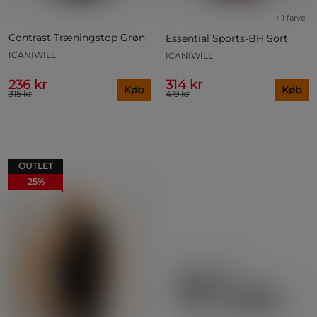
+ 1 farve
Contrast Træningstop Grøn
Essential Sports-BH Sort
ICANIWILL
ICANIWILL
236 kr
314 kr
Køb
Køb
315 kr
419 kr
OUTLET
25%