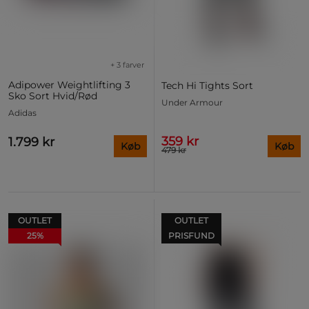
+ 3 farver
Adipower Weightlifting 3
Tech Hi Tights Sort
Sko Sort Hvid/Rød
Under Armour
Adidas
359 kr
1.799 kr
Køb
Køb
479 kr
OUTLET
OUTLET
25%
PRISFUND