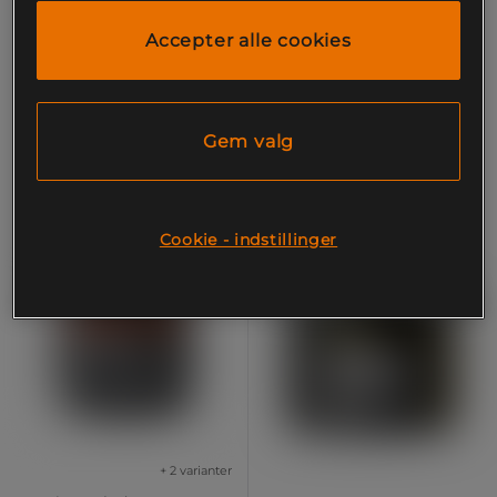
Elit Nutrition
Accepter alle cookies
229 kr
249 kr
Køb
Køb
Gem valg
Cookie - indstillinger
+ 2 varianter