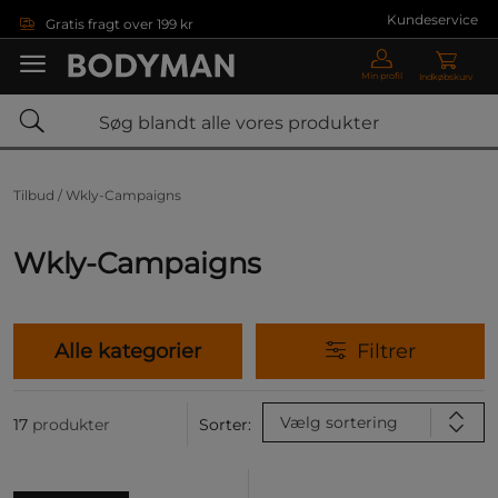
Gå direkte til hovedindholdet
Kundeservice
Gratis fragt over 199 kr
Min profil
Indkøbskurv
Tilbud /
Wkly-Campaigns
Wkly-Campaigns
Alle kategorier
Filtrer
Vælg sortering
17
produkter
Sorter: