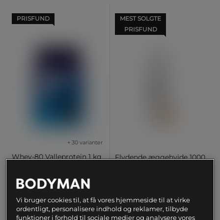
PRISFUND
MEST SOLGTE
PRISFUND
+ 30 varianter
Whey-80 Valleprotein 1 kg
Flydende æggehvide 1000
ml
Star Nutrition
Star Nutrition
60 kr
Køb
Vi bruger cookies til, at få vores hjemmeside til at virke
229 kr
Køb
ordentligt, personalisere indhold og reklamer, tilbyde
Laveste pris
60 kr
funktioner i forhold til sociale medier og analysere vores