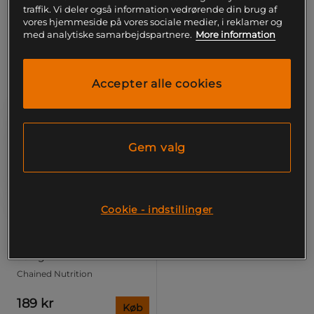
Laveste pris
229 kr
traffik. Vi deler også information vedrørende din brug af
vores hjemmeside på vores sociale medier, i reklamer og
med analytiske samarbejdspartnere.
More information
Accepter alle cookies
Gem valg
Cookie - indstillinger
+ 5 varianter
BCAA Hardcore Powder
264 g
Chained Nutrition
189 kr
Køb