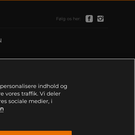
Følg os her:
N
, personalisere indhold og
 vores traffik. Vi deler
s sociale medier, i
on