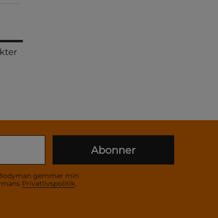
kter
Abonner
 at Bodyman gemmer min
dymans
Privatlivspolitik
.