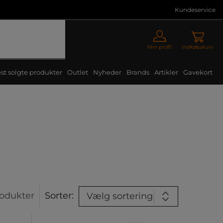
Kundeservice
Min profil
Indkøbskurv
st solgte produkter
Outlet
Nyheder
Brands
Artikler
Gavekort
odukter
Sorter:
Vælg sortering