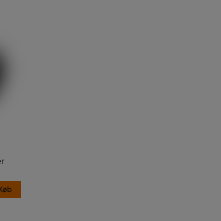
er
Køb