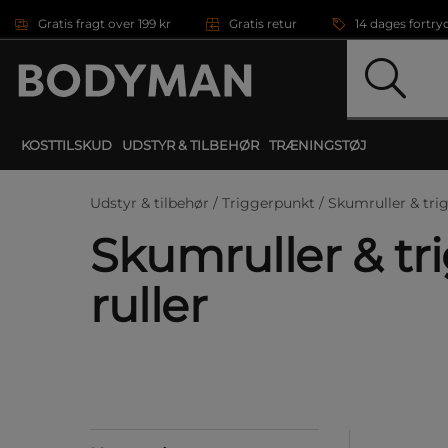
Gå direkte til hovedindholdet
Gratis fragt over 199 kr
Gratis retur
14 dages fortry
KOSTTILSKUD
UDSTYR & TILBEHØR
TRÆNINGSTØJ
Udstyr & tilbehør /
Triggerpunkt /
Skumruller & trig
Skumruller & tr
ruller