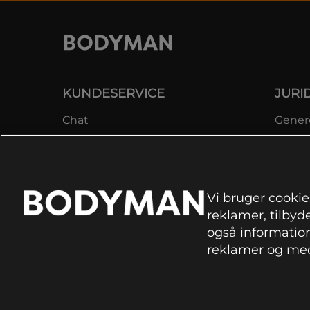
KUNDESERVICE
JURI
Chat
Genere
Kontakt
Betali
Kontroller bestilling
Datab
Fortryd køb
Medle
Reklamer
Lever
Vi bruger cookies
FAQ
Prisga
reklamer, tilbyde
Inform
også information
rekla
reklamer og med
Cookie