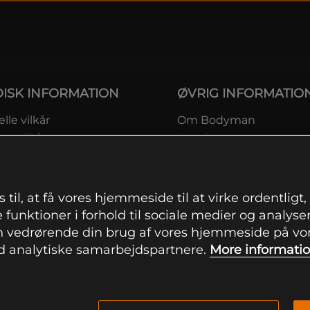
DISK INFORMATION
ØVRIG INFORMATIO
lle vilkår
Om Bodyman
ngsvilkår
Gavekort
eskyttelsesinformation
Rabatkoder
msvilkår kundeklub
Sitemap
ingsinformation
 til, at få vores hjemmeside til at virke ordentligt
ranti
 funktioner i forhold til sociale medier og analysere
ation om fortrydelsesret og
 vedrørende din brug af vores hjemmeside på vore
mationer
 analytiske samarbejdspartnere.
More informati
indstillinger