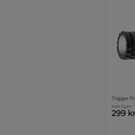
Trigger Po
Iron Gym
299 k