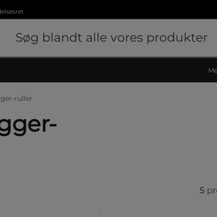
delsesret
Me
ger-ruller
igger-
5
pr