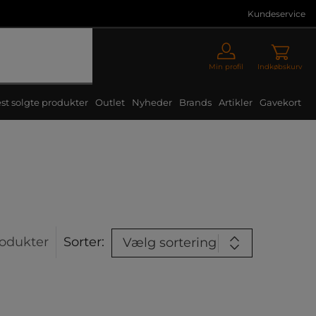
Kundeservice
Min profil
Indkøbskurv
st solgte produkter
Outlet
Nyheder
Brands
Artikler
Gavekort
odukter
Sorter:
Vælg sortering