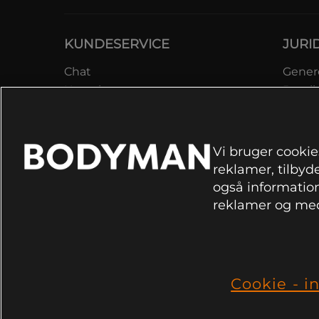
KUNDESERVICE
JURI
Chat
Genere
Kontakt
Betali
Kontroller bestilling
Datab
Fortryd køb
Medle
Reklamer
Lever
Vi bruger cookies
FAQ
Prisga
reklamer, tilbyde
Inform
også information
rekla
reklamer og med
Cookie
Cookie - in