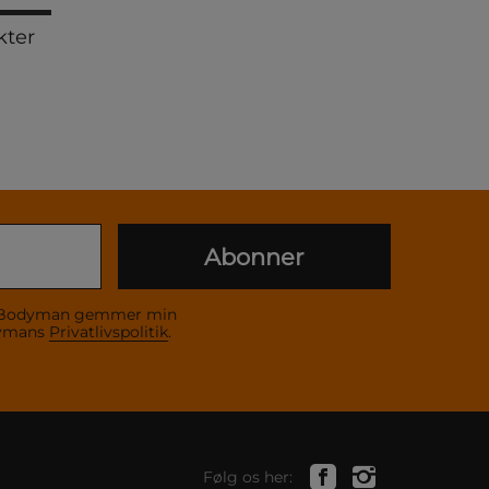
kter
Abonner
 at Bodyman gemmer min
dymans
Privatlivspolitik
.
Følg os her: