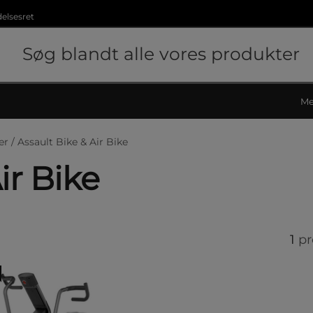
delsesret
Me
er /
Assault Bike & Air Bike
ir Bike
1
pr