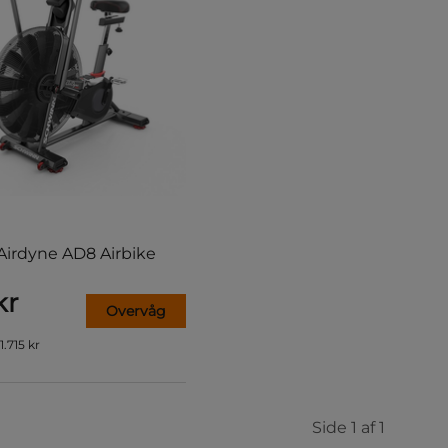
irdyne AD8 Airbike
kr
Overvåg
11.715 kr
Side 1 af 1