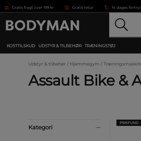
Gå direkte til hovedindholdet
Gratis fragt over 199 kr
Gratis retur
14 dages fortry
KOSTTILSKUD
UDSTYR & TILBEHØR
TRÆNINGSTØJ
Udstyr & tilbehør /
Hjemmegym /
Træningsmaskin
Assault Bike & A
PRISFUND
Kategori
Kategori