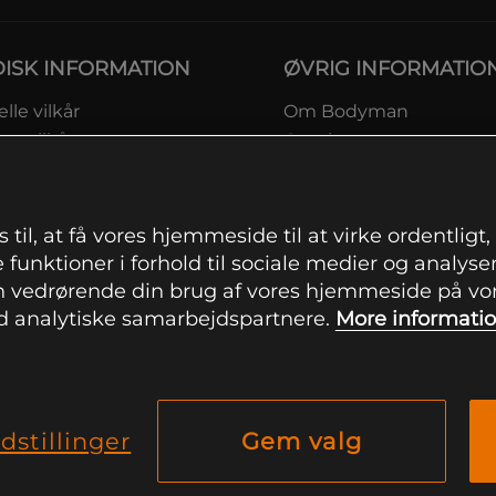
DISK INFORMATION
ØVRIG INFORMATIO
lle vilkår
Om Bodyman
ngsvilkår
Gavekort
eskyttelsesinformation
Rabatkoder
msvilkår kundeklub
Sitemap
ingsinformation
 til, at få vores hjemmeside til at virke ordentligt
ranti
 funktioner i forhold til sociale medier og analysere
ation om fortrydelsesret og
 vedrørende din brug af vores hjemmeside på vore
mationer
 analytiske samarbejdspartnere.
More informati
indstillinger
dstillinger
Gem valg