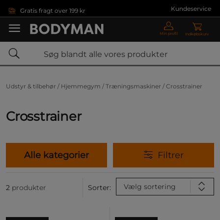
Gå direkte til hovedindholdet
Kundeservice
Gratis fragt over 199 kr
Min profil
Indkøbskurv
Udstyr & tilbehør /
Hjemmegym /
Træningsmaskiner /
Crosstrainer
Crosstrainer
Alle kategorier
Filtrer
Vælg sortering
2
produkter
Sorter: