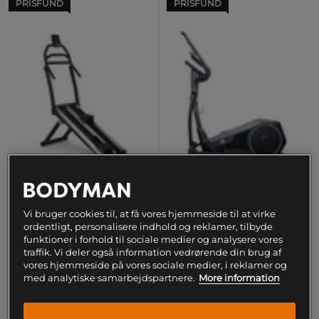
PRISFUND
PRISFUND
Abilica Trappmaskine 30
Titan Life Crosstrainer C56
Vi bruger cookies til, at få vores hjemmeside til at virke
ordentligt, personalisere indhold og reklamer, tilbyde
Abilica
Titan LIFE
funktioner i forhold til sociale medier og analysere vores
traffik. Vi deler også information vedrørende din brug af
5.494 kr
5.460 kr
Køb
Køb
vores hjemmeside på vores sociale medier, i reklamer og
med analytiske samarbejdspartnere.
More information
Laveste pris
5.494 kr
Laveste pris
5.460 kr