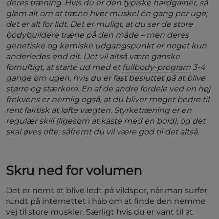
deres træning. Hvis du er den typiske hardgainer, så
glem alt om at træne hver muskel én gang per uge;
det er alt for lidt. Det er muligt, at du ser de store
bodybuildere træne på den måde – men deres
genetiske og kemiske udgangspunkt er noget kun
anderledes end dit. Det vil altså være ganske
fornuftigt, at starte ud med et
fullbody-program
3-4
gange om ugen, hvis du er fast besluttet på at blive
større og stærkere. En af de andre fordele ved en høj
frekvens er nemlig også, at du bliver meget bedre til
rent faktisk at løfte vægten. Styrketræning er en
regulær skill (ligesom at kaste med en bold), og det
skal øves ofte; såfremt du vil være god til det altså.
Skru ned for volumen
Det er nemt at blive ledt på vildspor, når man surfer
rundt på internettet i håb om at finde den nemme
vej til store muskler. Særligt hvis du er vant til at