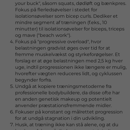
your buck", såsom squats, dødløft og bænkpres.
Fokus på flerledsøvelser i stedet for
isolationsøvelser som bicep curls. Dediker et
mindre segment af træningen (f.eks., 10
minutter) til isolationsøvelser for biceps, triceps
og mave ("beach work").
Fokus på "progressive overload", hvor
belastningen gradvist øges over tid for at
fremme muskelvækst og styrkeforøgelser. Et
forslag er at øge belastningen med 2,5 kg hver
uge, indtil progressionen ikke længere er mulig,
hvorefter vægten reduceres lidt, og cyklussen
begynder forfra.
Undgå at kopiere træningsmetoderne fra
professionelle bodybuildere, da disse ofte har
en anden genetisk makeup og potentielt
anvender præstationsfremmende midler.
Fokuser på konstant og målrettet progression
for at undgå stagnation i din udvikling.
Husk, at træning ikke kan stå alene, og at du