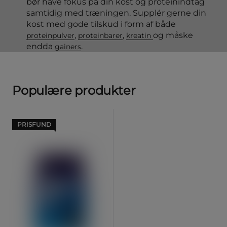
bør have fokus på din kost og proteinindtag
samtidig med træningen. Supplér gerne din
kost med gode tilskud i form af både
,
,
og måske
proteinpulver
proteinbarer
kreatin
endda
.
gainers
Populære produkter
PRISFUND