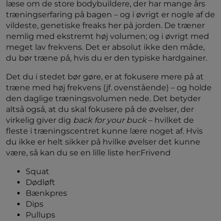
læse om de store bodybuildere, der har mange års
træningserfaring på bagen – og i øvrigt er nogle af de
vildeste, genetiske freaks her på jorden. De træner
nemlig med ekstremt høj volumen; og i øvrigt med
meget lav frekvens. Det er absolut ikke den måde,
du bør træne på, hvis du er den typiske hardgainer.
Det du i stedet bør gøre, er at fokusere mere på at
træne med høj frekvens (jf. ovenstående) – og holde
den daglige træningsvolumen nede. Det betyder
altså også, at du skal fokusere på de øvelser, der
virkelig giver dig
back for your buck
– hvilket de
fleste i træningscentret kunne lære noget af. Hvis
du ikke er helt sikker på hvilke øvelser det kunne
være, så kan du se en lille liste her:
Frivend
Squat
Dødløft
Bænkpres
Dips
Pullups