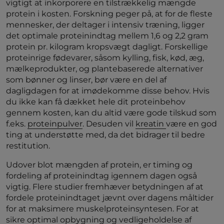
vigtigt at inkorporere en tilstrækkelig mængde
protein i kosten. Forskning peger på, at for de fleste
mennesker, der deltager i intensiv træning, ligger
det optimale proteinindtag mellem 1,6 og 2,2 gram
protein pr. kilogram kropsvægt dagligt. Forskellige
proteinrige fødevarer, såsom kylling, fisk, kød, æg,
mælkeprodukter, og plantebaserede alternativer
som bønner og linser, bør være en del af
dagligdagen for at imødekomme disse behov. Hvis
du ikke kan få dækket hele dit proteinbehov
gennem kosten, kan du altid være gode tilskud som
f.eks.
proteinpulver
. Desuden vil
kreatin
være en god
ting at understøtte med, da det bidrager til bedre
restitution.
Udover blot mængden af protein, er timing og
fordeling af proteinindtag igennem dagen også
vigtig. Flere studier fremhæver betydningen af at
fordele proteinindtaget jævnt over dagens måltider
for at maksimere muskelproteinsyntesen. For at
sikre optimal opbygning og vedligeholdelse af