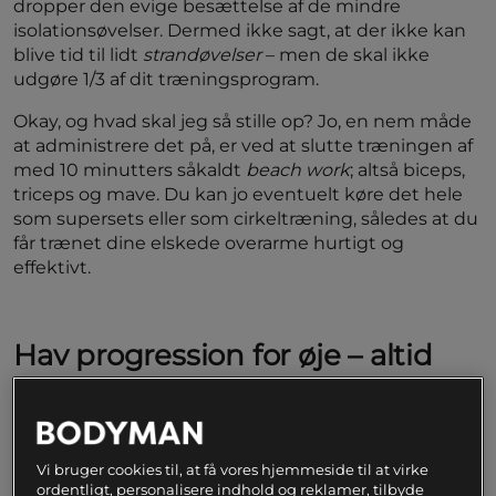
dropper den evige besættelse af de mindre
isolationsøvelser. Dermed ikke sagt, at der ikke kan
blive tid til lidt
strandøvelser
– men de skal ikke
udgøre 1/3 af dit træningsprogram.
Okay, og hvad skal jeg så stille op? Jo, en nem måde
at administrere det på, er ved at slutte træningen af
med 10 minutters såkaldt
beach work
; altså biceps,
triceps og mave. Du kan jo eventuelt køre det hele
som supersets eller som cirkeltræning, således at du
får trænet dine elskede overarme hurtigt og
effektivt.
Hav progression for øje – altid
Der findes utroligt mange eksempler på mænd og
kvinder, der har trænet i 10 år – og som stadigvæk
træner med de samme vægte, det samme antal sæt
Vi bruger cookies til, at få vores hjemmeside til at virke
og de samme øvelser. Man skal ikke være
ordentligt, personalisere indhold og reklamer, tilbyde