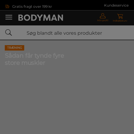
Gå direkte til hovedindholdet
Kundeservice
Gratis fragt over 199 kr
Min profil
Indkøbskurv
TRÆNING
Sådan får tynde fyre
store muskler